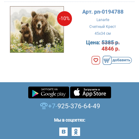
Арт. pn-0194788
-10%
Lanarte
Счетный Крест
45x34 см
Цена:
5385 р.
4846 р.
+7-
925-376-64-49
Мы в соцсетях: