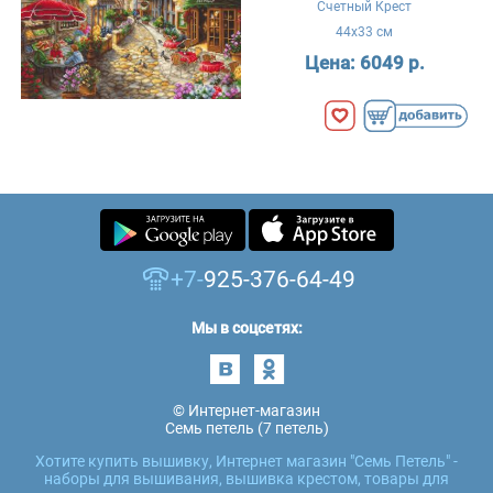
Счетный Крест
44x33 см
Цена:
6049 р.
+7-
925-376-64-49
Мы в соцсетях:
© Интернет-магазин
Семь петель (7 петель)
Хотите купить вышивку, Интернет магазин "Семь Петель" -
наборы для вышивания, вышивка крестом, товары для