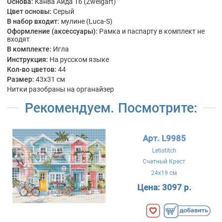
Основа:
Канва Аида 16 (Zweigart)
Цвет основы:
Серый
В набор входит:
мулине (Luca-S)
Оформление (аксессуары):
Рамка и паспарту в комплект не
входят
В комплекте:
Игла
Инструкция:
На русском языке
Кол-во цветов:
44
Размер:
43x31 см
Нитки разобраны на органайзер
Рекомендуем. Посмотрите:
Арт. L9985
Letistitch
Счетный Крест
24x19 см
Цена:
3097 р.