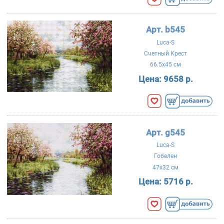
Арт. b545
Luca-S
Счетный Крест
66.5x45 см
Цена:
9658 р.
Арт. g545
Luca-S
Гобелен
47x32 см
Цена:
5716 р.