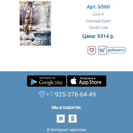
Арт. b560
Luca-S
Счетный Крест
35x48.5 см
Цена:
5314 р.
+7-
925-376-64-49
Мы в соцсетях:
© Интернет-магазин