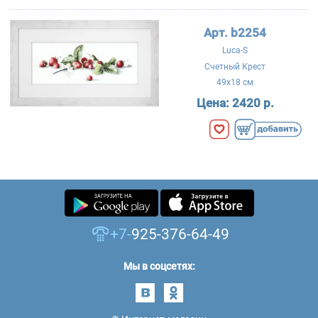
Арт. b2254
Luca-S
Счетный Крест
49x18 см
Цена:
2420 р.
+7-
925-376-64-49
Мы в соцсетях: