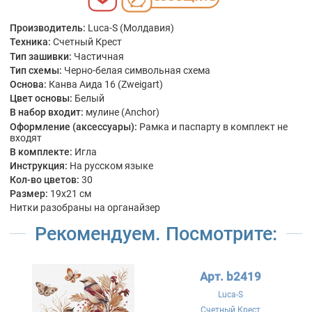
Производитель:
Luca-S (Молдавия)
Техника:
Счетный Крест
Тип зашивки:
Частичная
Тип схемы:
Черно-белая символьная схема
Основа:
Канва Аида 16 (Zweigart)
Цвет основы:
Белый
В набор входит:
мулине (Anchor)
Оформление (аксессуары):
Рамка и паспарту в комплект не
входят
В комплекте:
Игла
Инструкция:
На русском языке
Кол-во цветов:
30
Размер:
19x21 см
Нитки разобраны на органайзер
Рекомендуем. Посмотрите:
Арт. b2419
Luca-S
Счетный Крест