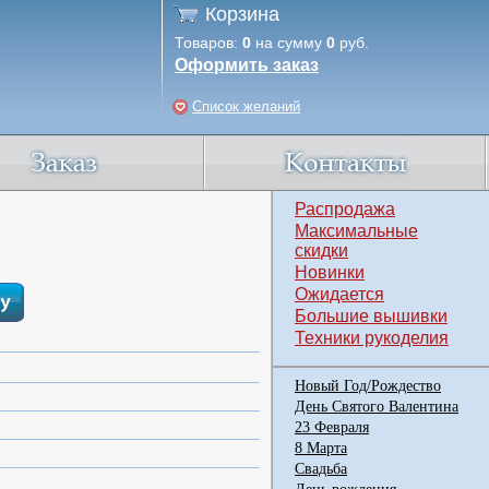
Корзина
Товаров:
0
на сумму
0
руб.
Оформить заказ
Список желаний
Распродажа
Максимальные
скидки
Новинки
Ожидается
Большие вышивки
Техники рукоделия
Новый Год/Рождество
День Святого Валентина
23 Февраля
8 Марта
Свадьба