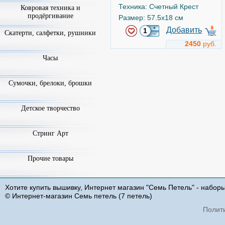
Техника: Счетный Крест
Ковровая техника и
продёргивание
Размер: 57.5x18 см
Добавить
Скатерти, салфетки, рушники
2450
руб.
Часы
Салфетка. Пионы
Арт.
FM009
Сумочки, брелоки, брошки
Детское творчество
Стринг Арт
Прочие товары
Luca-S
Хотите купить вышивку, Интернет магазин "Семь Петель" - набор
Техника: Счетный Крест
© Интернет-магазин Семь петель (7 петель)
Размер: 36x65 см
Полит
Добавить