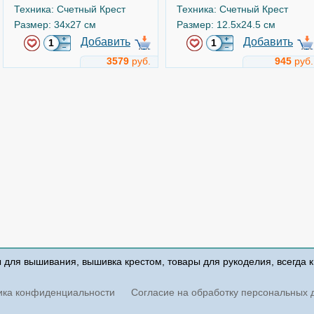
Техника: Счетный Крест
Техника: Счетный Крест
Размер: 34x27 см
Размер: 12.5x24.5 см
Добавить
Добавить
3579
руб.
945
руб.
Под звёздным небом
Маленький авантюрист
Арт.
нв-955
Арт.
b1420
М.П. Студия
Luca-S
ы для вышивания, вышивка крестом, товары для рукоделия, всегда 
Техника: Счетный Крест
Техника: Счетный Крест
Размер: 16x16 см
Размер: 17x19 см
ика конфиденциальности
Согласие на обработку персональных 
Добавить
Добавить