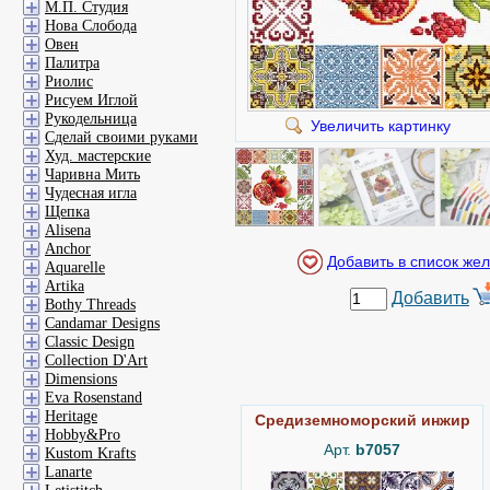
М.П. Студия
Нова Слобода
Овен
Палитра
Риолис
Рисуем Иглой
Рукодельница
Увеличить картинку
Сделай своими руками
Худ. мастерские
Чаривна Мить
Чудесная игла
Щепка
Alisena
Anchor
Aquarelle
Artika
Добавить
Bothy Threads
Candamar Designs
Classic Design
Collection D'Art
Dimensions
Eva Rosenstand
Heritage
Средиземноморский инжир
Hobby&Pro
Арт.
b7057
Kustom Krafts
Lanarte