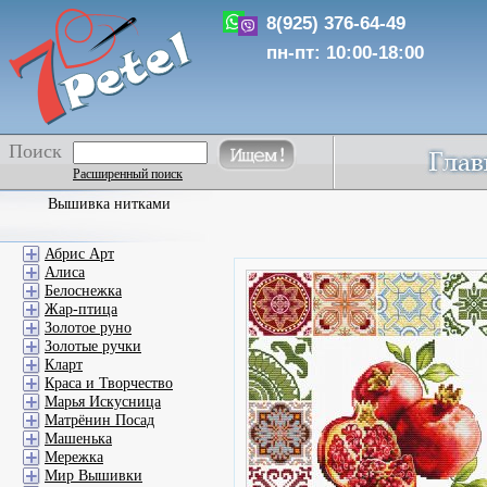
8(925) 376-64-49
пн-пт: 10:00-18:00
Поиск
Расширенный поиск
Вышивка нитками
Абрис Арт
Алиса
Белоснежка
Жар-птица
Золотое руно
Золотые ручки
Кларт
Краса и Творчество
Марья Искусница
Матрёнин Посад
Машенька
Мережка
Мир Вышивки