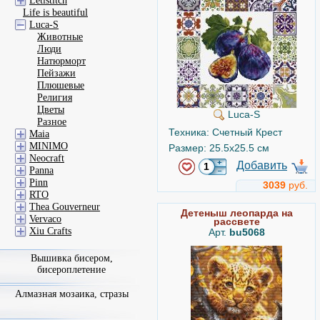
Letistitch
Life is beautiful
Luca-S
Животные
Люди
Натюрморт
Пейзажи
Плюшевые
Религия
Цветы
Luca-S
Разное
Техника: Счетный Крест
Maia
MINIMO
Размер: 25.5x25.5 см
Neocraft
Добавить
Panna
Pinn
3039
руб.
RTO
Thea Gouverneur
Детеныш леопарда на
Vervaco
рассвете
Xiu Crafts
Арт.
bu5068
Вышивка бисером,
бисероплетение
Алмазная мозаика, стразы