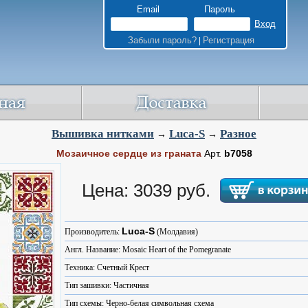
Email
Пароль
Забыли пароль?
Регистрация
|
Вышивка нитками
Luca-S
Разное
→
→
Мозаичное сердце из граната
Арт.
b7058
Цена: 3039 руб.
Luca-S
Производитель:
(Молдавия)
Англ. Название: Mosaic Heart of the Pomegranate
Техника: Счетный Крест
Тип зашивки: Частичная
Тип схемы: Черно-белая символьная схема