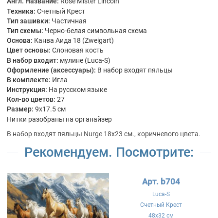
Англ. Название:
Rose Mister Lincoln
Техника:
Счетный Крест
Тип зашивки:
Частичная
Тип схемы:
Черно-белая символьная схема
Основа:
Канва Аида 18 (Zweigart)
Цвет основы:
Слоновая кость
В набор входит:
мулине (Luca-S)
Оформление (аксессуары):
В набор входят пяльцы
В комплекте:
Игла
Инструкция:
На русском языке
Кол-во цветов:
27
Размер:
9x17.5 см
Нитки разобраны на органайзер
В набор входят пяльцы Nurge 18х23 см., коричневого цвета.
Рекомендуем. Посмотрите:
Арт. b704
Luca-S
Счетный Крест
48x32 см