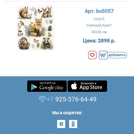
Арт. bu5057
Luca-S
Счетный Крест
30x36 см
Цена:
2898 р.
+7-
925-376-64-49
Мы в соцсетях: