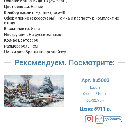
Основа:
Канва Аида 18 (Zweigart)
Цвет основы:
Белый
В набор входит:
мулине (Luca-S)
Оформление (аксессуары):
Рамка и паспарту в комплект не
входят
В комплекте:
Игла
Инструкция:
На русском языке
Кол-во цветов:
60
Размер:
66x31 см
Нитки разобраны на органайзер
Рекомендуем. Посмотрите:
Арт. bu5002
Luca-S
Счетный Крест
60x32.5 см
Цена:
5911 р.