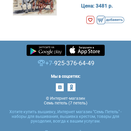
Цена:
3481 р.
+7-
925-376-64-49
Мы в соцсетях:
© Интернет-магазин
Семь петель (7 петель)
Хотите купить вышивку, Интернет магазин "Семь Петель" -
наборы для вышивания, вышивка крестом, товары для
рукоделия, всегда к вашим услугам.