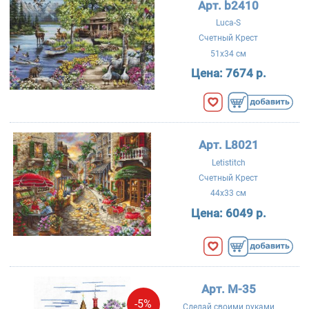
Арт. b2410
Luca-S
Счетный Крест
51x34 см
Цена:
7674 р.
Арт. L8021
Letistitch
Счетный Крест
44x33 см
Цена:
6049 р.
Арт. М-35
-5%
Сделай своими руками