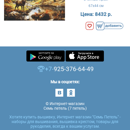
67x44 см
Цена:
8432 р.
+7-
925-376-64-49
Мы в соцсетях:
© Интернет-магазин
Семь петель (7 петель)
Хотите купить вышивку, Интернет магазин "Семь Петель" -
наборы для вышивания, вышивка крестом, товары для
рукоделия, всегда к вашим услугам.