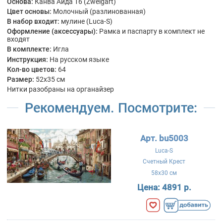
Основа:
Канва Аида 16 (Zweigart)
Цвет основы:
Молочный (разлинованная)
В набор входит:
мулине (Luca-S)
Оформление (аксессуары):
Рамка и паспарту в комплект не
входят
В комплекте:
Игла
Инструкция:
На русском языке
Кол-во цветов:
64
Размер:
52x35 см
Нитки разобраны на органайзер
Рекомендуем. Посмотрите:
Арт. bu5003
Luca-S
Счетный Крест
58x30 см
Цена:
4891 р.