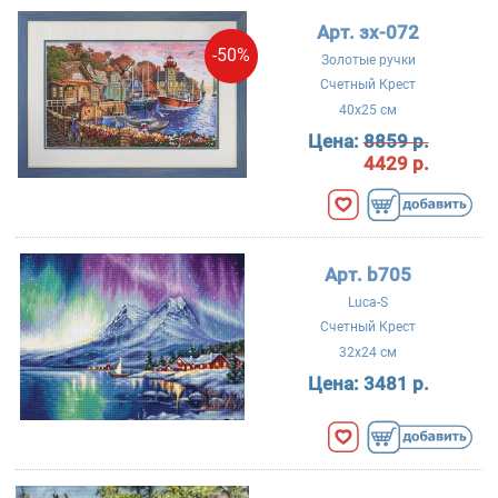
Арт. зх-072
-50%
Золотые ручки
Счетный Крест
40x25 см
Цена:
8859 р.
4429 р.
Арт. b705
Luca-S
Счетный Крест
32x24 см
Цена:
3481 р.