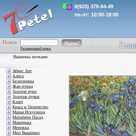
8(925) 376-64-49
пн-пт: 10:00-18:00
Поиск
Расширенный поиск
Вышивка нитками
Абрис Арт
Алиса
Белоснежка
Жар-птица
Золотое руно
Золотые ручки
Кларт
Краса и Творчество
Марья Искусница
Матрёнин Посад
Машенька
Мережка
Мир Вышивки