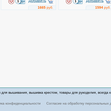
Добавить
Добавить
1665
руб.
1594
руб.
Композиция с черешней
Роза
Арт.
b205
Арт.
b1062
Luca-S
Luca-S
Техника: Счетный Крест
Техника: Счетный Крест
Размер: 18.5x38.5 см
Размер: 5x9 см
Добавить
Добавить
ы для вышивания, вышивка крестом, товары для рукоделия, всегда 
2050
руб.
226
руб.
ика конфиденциальности
Согласие на обработку персональных 
Цветочный букет
Цветочный букет