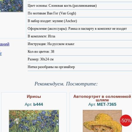
Цвет основы: Слоновая кость (разлинованная)
По мотивам Ван Гог (Van Gogh)
В набор входит: мулине (Anchor)
Оформление (аксессуары): Рамка и паспарту в комплект не входят
В комплекте: Игла
Инструкция: На русском языке
Кол-во цветов: 38
Размер: 30x24 см
Нитки разобраны на органайзер
Рекомендуем. Посмотрите:
Ирисы
Автопортрет в соломенной
шляпе
Арт.
b444
Арт.
MET-7365
-50%