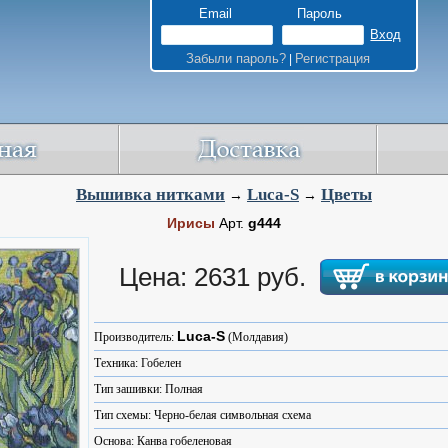
Email
Пароль
Забыли пароль?
Регистрация
|
Вышивка нитками
Luca-S
Цветы
→
→
Ирисы
Арт.
g444
Цена: 2631 руб.
Luca-S
Производитель:
(Молдавия)
Техника: Гобелен
Тип зашивки: Полная
Тип схемы: Черно-белая символьная схема
Основа: Канва гобеленовая