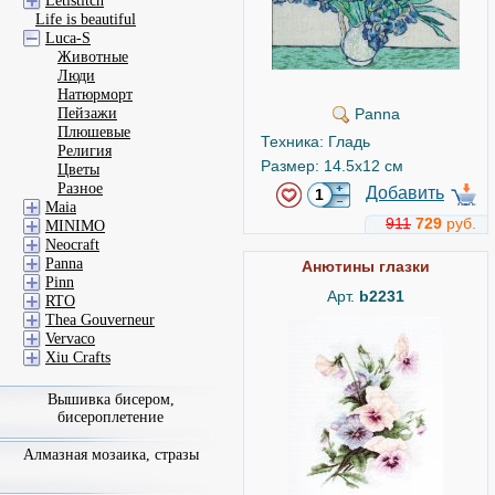
Letistitch
Life is beautiful
Luca-S
Животные
Люди
Натюрморт
Пейзажи
Panna
Плюшевые
Техника: Гладь
Религия
Размер: 14.5x12 см
Цветы
Разное
Добавить
Maia
911
729
руб.
MINIMO
Neocraft
Panna
Анютины глазки
Pinn
Арт.
b2231
RTO
Thea Gouverneur
Vervaco
Xiu Crafts
Вышивка бисером,
бисероплетение
Алмазная мозаика, стразы