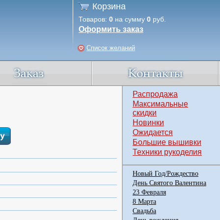
Корзина
Товаров:
0
на сумму
0
руб.
Оформить заказ
Список желаний
Распродажа
Максимальные
скидки
Новинки
Ожидается
Большие вышивки
Техники рукоделия
Новый Год/Рождество
День Святого Валентина
23 Февраля
8 Марта
Свадьба