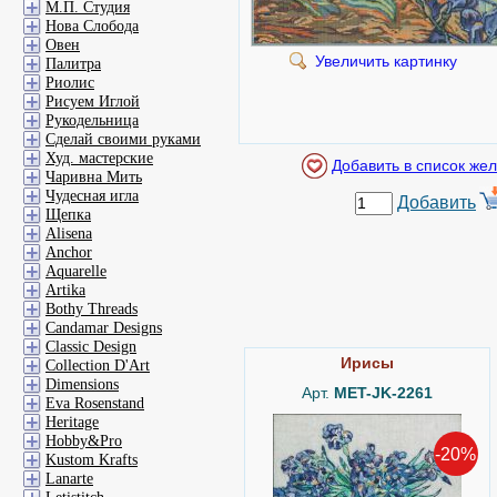
М.П. Студия
Нова Слобода
Овен
Увеличить картинку
Палитра
Риолис
Рисуем Иглой
Рукодельница
Сделай своими руками
Худ. мастерские
Чаривна Мить
Чудесная игла
Добавить
Щепка
Alisena
Anchor
Aquarelle
Artika
Bothy Threads
Candamar Designs
Classic Design
Ирисы
Collection D'Art
Dimensions
Арт.
MET-JK-2261
Eva Rosenstand
Heritage
Hobby&Pro
-20%
Kustom Krafts
Lanarte