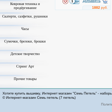
Добавить
Ковровая техника и
1882
руб.
продёргивание
Скатерти, салфетки, рушники
Общение
Арт.
b2246
Часы
Сумочки, брелоки, брошки
Детское творчество
Стринг Арт
Luca-S
Прочие товары
Техника: Счетный Крест
Размер: 12.5x24.5 см
Добавить
Хотите купить вышивку, Интернет магазин "Семь Петель" - набор
© Интернет-магазин Семь петель (7 петель)
945
руб.
Полит
Букет с розами