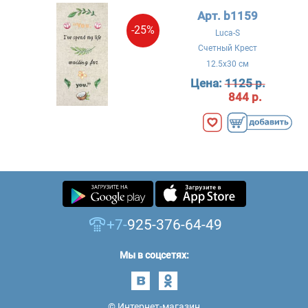
Арт. b1159
-25%
Luca-S
Счетный Крест
12.5x30 см
Цена:
1125 р.
844 р.
+7-
925-376-64-49
Мы в соцсетях:
© Интернет-магазин