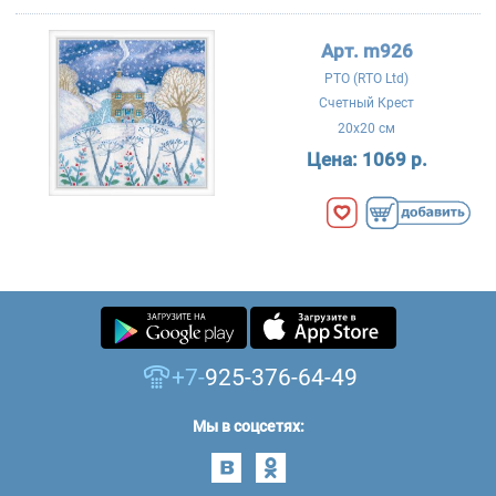
Арт. m926
РТО (RTO Ltd)
Счетный Крест
20x20 см
Цена:
1069 р.
+7-
925-376-64-49
Мы в соцсетях: