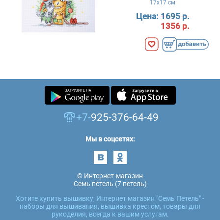
17x17 см
Цена:
1695 р.
1356 р.
+7-
925-376-64-49
Мы в соцсетях:
© Интернет-магазин
Семь петель (7 петель)
Хотите купить вышивку, Интернет магазин "Семь Петель" -
наборы для вышивания, вышивка крестом, товары для
рукоделия, всегда к вашим услугам.