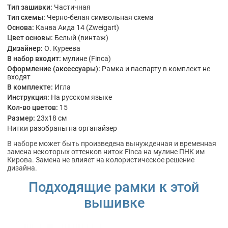
Тип зашивки:
Частичная
Тип схемы:
Черно-белая символьная схема
Основа:
Канва Аида 14 (Zweigart)
Цвет основы:
Белый (винтаж)
Дизайнер:
О. Куреева
В набор входит:
мулине (Finca)
Оформление (аксессуары):
Рамка и паспарту в комплект не
входят
В комплекте:
Игла
Инструкция:
На русском языке
Кол-во цветов:
15
Размер:
23x18 см
Нитки разобраны на органайзер
В наборе может быть произведена вынужденная и временная
замена некоторых оттенков ниток Finca на мулине ПНК им
Кирова. Замена не влияет на колористическое решение
дизайна.
Подходящие рамки к этой
вышивке