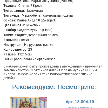
Производитель:
Марья Искусница (Россия)
Техника:
Счетный Крест
Тип зашивки:
Частичная
Тип схемы:
Черно-белая символьная схема
Основа:
Канва Аида 18 (Zweigart)
Цвет основы:
Бежевый
В набор входит:
мулине (Finca)
Также входит:
Деревянная рамка
В комплекте:
Игла
Инструкция:
На русском языке
Кол-во цветов:
23
Размер:
11x16 см
Нитки разобраны на органайзер
В наборе может быть произведена вынужденная и временная
замена некоторых оттенков ниток Finca на мулине ПНК им
Кирова. Замена не влияет на колористическое решение
дизайна.
Рекомендуем. Посмотрите:
Арт. 13.004.10
Марья Искусница