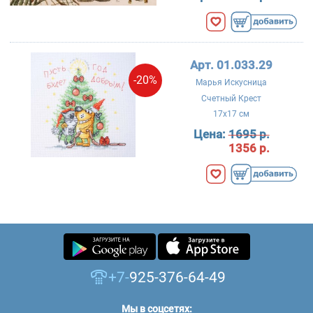
Арт. 01.033.29
-20%
Марья Искусница
Счетный Крест
17x17 см
Цена:
1695 р.
1356 р.
+7-
925-376-64-49
Мы в соцсетях: