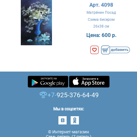
Арт. 4098
Матрёнин Посад
Схема бисером
26x38 см
Цена:
600 р.
+7-
925-376-64-49
Мы в соцсетях:
© Интернет-магазин
Семь петель (7 петель)