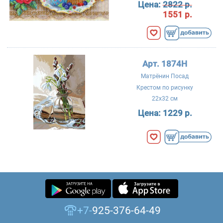
Цена:
2822 р.
1551 р.
Арт. 1874Н
Матрёнин Посад
Крестом по рисунку
22x32 см
Цена:
1229 р.
+7-
925-376-64-49