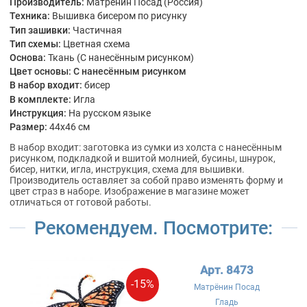
Производитель:
Матрёнин Посад (Россия)
Техника:
Вышивка бисером по рисунку
Тип зашивки:
Частичная
Тип схемы:
Цветная схема
Основа:
Ткань (С нанесённым рисунком)
Цвет основы:
С нанесённым рисунком
В набор входит:
бисер
В комплекте:
Игла
Инструкция:
На русском языке
Размер:
44x46 см
В набор входит: заготовка из сумки из холста с нанесённым
рисунком, подкладкой и вшитой молнией, бусины, шнурок,
бисер, нитки, игла, инструкция, схема для вышивки.
Производитель оставляет за собой право изменять форму и
цвет страз в наборе. Изображение в магазине может
отличаться от готовой работы.
Рекомендуем. Посмотрите:
Арт. 8473
-15%
Матрёнин Посад
Гладь