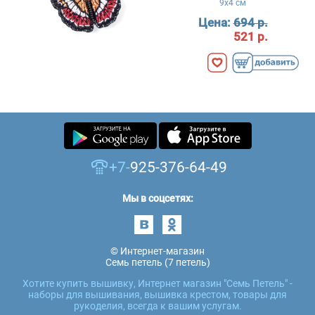
9x4 см
Цена:
694 р.
521 р.
+7-
925-376-64-49
Мы в соцсетях:
© Интернет-магазин
Семь петель (7 петель)
Хотите купить вышивку, Интернет магазин "Семь Петель" -
наборы для вышивания, вышивка крестом, товары для
рукоделия, всегда к вашим услугам.