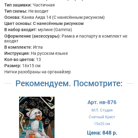
Тип зашивки:
Частичная
Тип схемы:
Не входит
Основа:
Канва Аида 14 (С нанесённым рисунком)
Цвет основы:
С нанесённым рисунком
В набор входит:
мулине (Gamma)
Оформление (аксессуары):
Рамка и паспарту в комплект не
входят
В комплекте:
Игла
Инструкция:
На русском языке
Кол-во цветов:
13
Размер:
16x15 см
Нитки разобраны на органайзер
Рекомендуем. Посмотрите:
Арт. нв-876
М.П. Студия
Счетный Крест
15x20 см
Цена:
848 р.