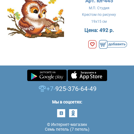
Арт. кн-445
М.П. Студия
Крестом по рисунку
19x15 см
Цена:
492 р.
+7-
925-376-64-49
Мы в соцсетях:
© Интернет-магазин
Семь петель (7 петель)