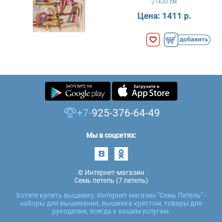
21x30 см
Цена:
1411 р.
+7-
925-376-64-49
Мы в соцсетях:
© Интернет-магазин
Семь петель (7 петель)
Хотите купить вышивку, Интернет магазин "Семь Петель" -
наборы для вышивания, вышивка крестом, товары для
рукоделия, всегда к вашим услугам.