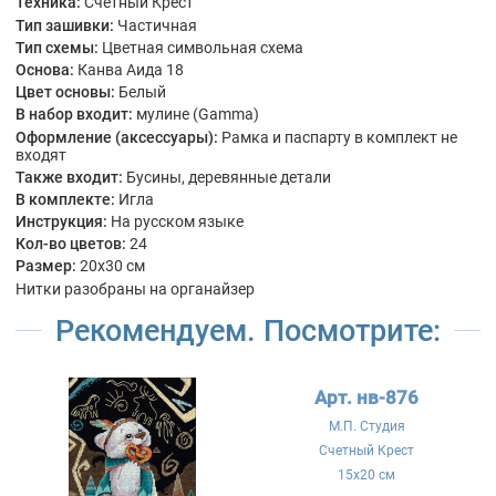
Техника:
Счетный Крест
Тип зашивки:
Частичная
Тип схемы:
Цветная символьная схема
Основа:
Канва Аида 18
Цвет основы:
Белый
В набор входит:
мулине (Gamma)
Оформление (аксессуары):
Рамка и паспарту в комплект не
входят
Также входит:
Бусины, деревянные детали
В комплекте:
Игла
Инструкция:
На русском языке
Кол-во цветов:
24
Размер:
20x30 см
Нитки разобраны на органайзер
Рекомендуем. Посмотрите:
Арт. нв-876
М.П. Студия
Счетный Крест
15x20 см