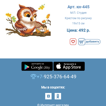
Арт. кн-445
М.П. Студия
Крестом по рисунку
19x15 см
Цена:
492 р.
+7-
925-376-64-49
Мы в соцсетях:
© Интернет-магазин