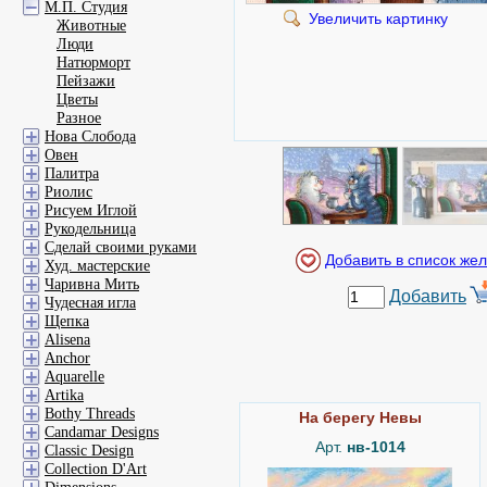
М.П. Студия
Увеличить картинку
Животные
Люди
Натюрморт
Пейзажи
Цветы
Разное
Нова Слобода
Овен
Палитра
Риолис
Рисуем Иглой
Рукодельница
Сделай своими руками
Худ. мастерские
Чаривна Мить
Добавить
Чудесная игла
Щепка
Alisena
Anchor
Aquarelle
Artika
Bothy Threads
На берегу Невы
Candamar Designs
Арт.
нв-1014
Classic Design
Collection D'Art