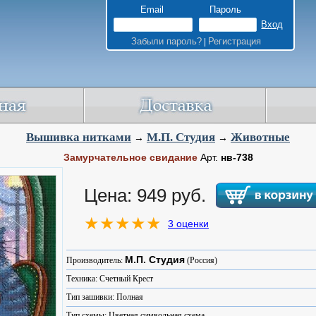
Email
Пароль
Забыли пароль?
Регистрация
|
Вышивка нитками
М.П. Студия
Животные
→
→
Замурчательное свидание
Арт.
нв-738
Цена: 949 руб.
3 оценки
М.П. Студия
Производитель:
(Россия)
Техника: Счетный Крест
Тип зашивки: Полная
Тип схемы: Цветная символьная схема