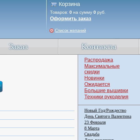
Корзина
Товаров:
0
на сумму
0
руб.
Оформить заказ
Список желаний
Распродажа
Максимальные
скидки
Новинки
Ожидается
Большие вышивки
Техники рукоделия
Новый Год/Рождество
День Святого Валентина
23 Февраля
8 Марта
Свадьба