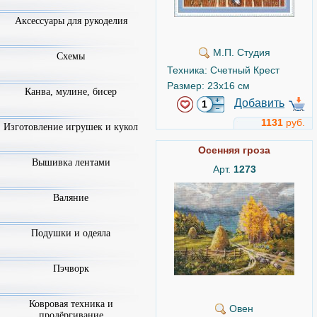
Аксессуары для рукоделия
М.П. Студия
Схемы
Техника: Счетный Крест
Размер: 23x16 см
Канва, мулине, бисер
Добавить
1131
руб.
Изготовление игрушек и кукол
Осенняя гроза
Вышивка лентами
Арт.
1273
Валяние
Подушки и одеяла
Пэчворк
Ковровая техника и
Овен
продёргивание