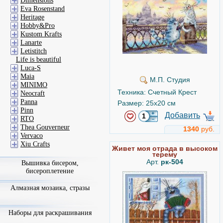
Dimensions
Eva Rosenstand
Heritage
Hobby&Pro
Kustom Krafts
Lanarte
Letistitch
Life is beautiful
Luca-S
Maia
М.П. Студия
MINIMO
Техника: Счетный Крест
Neocraft
Panna
Размер: 25x20 см
Pinn
Добавить
RTO
Thea Gouverneur
1340
руб.
Vervaco
Xiu Crafts
Живет моя отрада в высоком
терему
Арт.
рк-504
Вышивка бисером,
бисероплетение
Алмазная мозаика, стразы
Наборы для раскрашивания