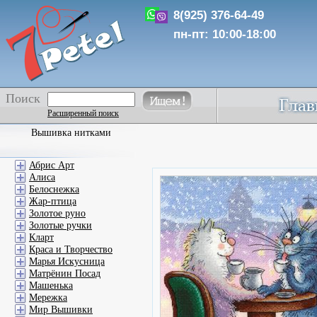
8(925) 376-64-49
пн-пт: 10:00-18:00
Поиск
Расширенный поиск
Вышивка нитками
Абрис Арт
Алиса
Белоснежка
Жар-птица
Золотое руно
Золотые ручки
Кларт
Краса и Творчество
Марья Искусница
Матрёнин Посад
Машенька
Мережка
Мир Вышивки