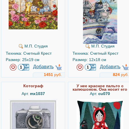
М.П. Студия
М.П. Студия
Техника: Счетный Крест
Техника: Счетный Крест
Размер: 25x19 см
Размер: 12x18 см
Добавить
Добавить
1451
руб.
824
руб.
Котограф
У нее красное пальто с
капюшоном. Она носит его
каждый день
Арт.
mx1037
Арт.
cu070