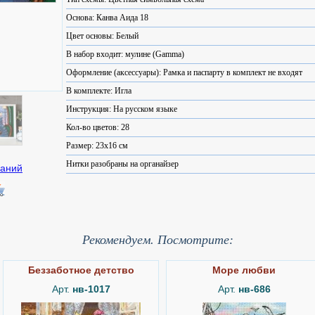
Основа: Канва Аида 18
Цвет основы: Белый
В набор входит: мулине (Gamma)
Оформление (аксессуары): Рамка и паспарту в комплект не входят
В комплекте: Игла
Инструкция: На русском языке
Кол-во цветов: 28
Размер: 23x16 см
Нитки разобраны на органайзер
Рекомендуем. Посмотрите:
Беззаботное детство
Море любви
Арт.
нв-1017
Арт.
нв-686