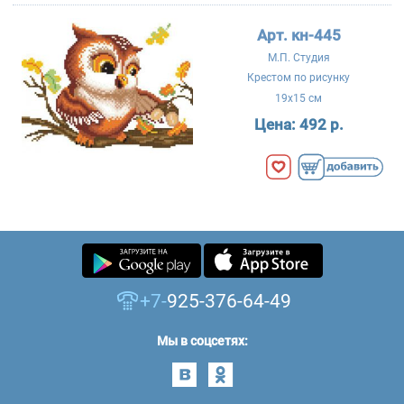
Арт. кн-445
М.П. Студия
Крестом по рисунку
19x15 см
Цена:
492 р.
+7-
925-376-64-49
Мы в соцсетях: