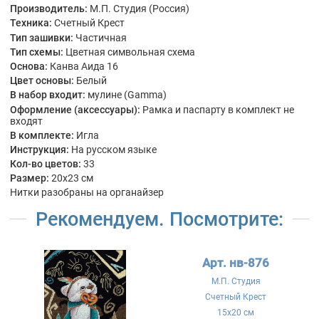
Производитель:
М.П. Студия (Россия)
Техника:
Счетный Крест
Тип зашивки:
Частичная
Тип схемы:
Цветная символьная схема
Основа:
Канва Аида 16
Цвет основы:
Белый
В набор входит:
мулине (Gamma)
Оформление (аксессуары):
Рамка и паспарту в комплект не
входят
В комплекте:
Игла
Инструкция:
На русском языке
Кол-во цветов:
33
Размер:
20x23 см
Нитки разобраны на органайзер
Рекомендуем. Посмотрите:
Арт. нв-876
М.П. Студия
Счетный Крест
15x20 см