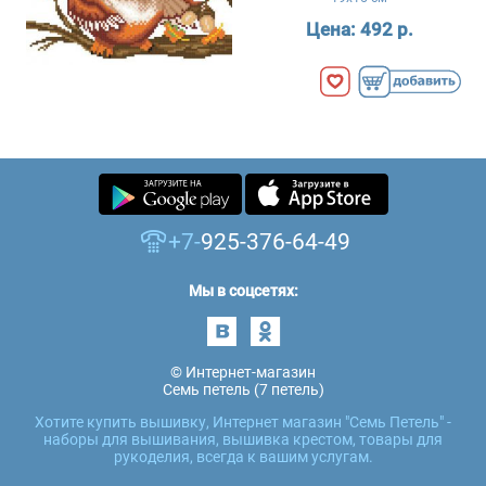
Цена:
492 р.
+7-
925-376-64-49
Мы в соцсетях:
© Интернет-магазин
Семь петель (7 петель)
Хотите купить вышивку, Интернет магазин "Семь Петель" -
наборы для вышивания, вышивка крестом, товары для
рукоделия, всегда к вашим услугам.