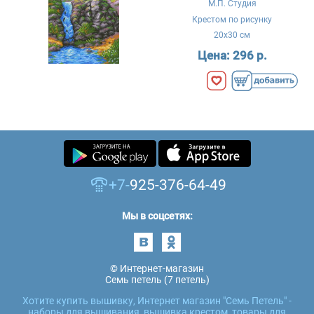
М.П. Студия
Крестом по рисунку
20x30 см
Цена:
296 р.
+7-
925-376-64-49
Мы в соцсетях:
© Интернет-магазин
Семь петель (7 петель)
Хотите купить вышивку, Интернет магазин "Семь Петель" -
наборы для вышивания, вышивка крестом, товары для