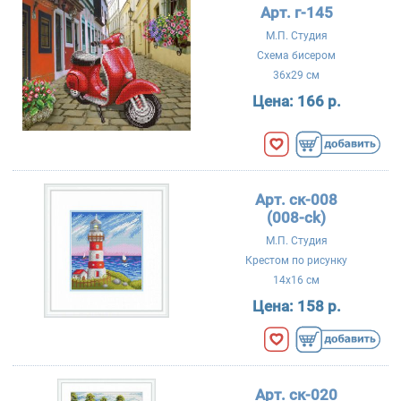
Арт. г-145
М.П. Студия
Схема бисером
36x29 см
Цена:
166 р.
Арт. ск-008
(008-ck)
М.П. Студия
Крестом по рисунку
14x16 см
Цена:
158 р.
Арт. ск-020