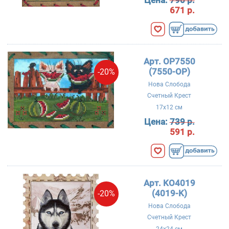
Цена:
790 р.
671 р.
Арт. OP7550
(7550-OP)
-20%
Нова Слобода
Счетный Крест
17x12 см
Цена:
739 р.
591 р.
Арт. KO4019
(4019-K)
-20%
Нова Слобода
Счетный Крест
24x24 см