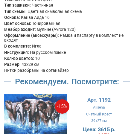
Тип зашивки:
Частичная
Тип схемы:
Цветная символьная схема
Основа:
Канва Аида 16
Цвет основы:
Тонированная
В набор входит:
мулине (Avrora 120)
Оформление (аксессуары):
Рамка и паспарту в комплект не
входят
В комплекте:
Игла
Инструкция:
На русском языке
Кол-во цветов:
10
Размер:
43x29 см
Нитки разобраны на органайзер
Рекомендуем. Посмотрите:
Арт. 1192
-15%
Alisena
Счетный Крест
39x27 см
Цена:
3615 р.