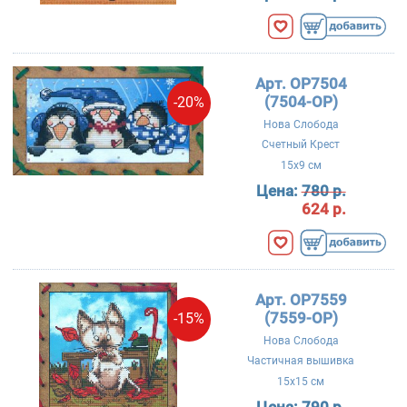
Арт. OP7504
(7504-OP)
-20%
Нова Слобода
Счетный Крест
15x9 см
Цена:
780 р.
624 р.
Арт. OP7559
(7559-OP)
-15%
Нова Слобода
Частичная вышивка
15x15 см