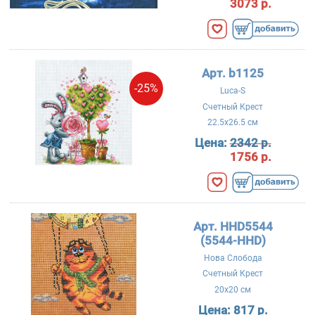
3073 р.
Арт. b1125
-25%
Luca-S
Счетный Крест
22.5x26.5 см
Цена:
2342 р.
1756 р.
Арт. HHD5544
(5544-HHD)
Нова Слобода
Счетный Крест
20x20 см
Цена:
817 р.