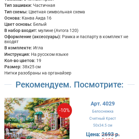
Тип зашивки:
Частичная
Тип схемы:
Цветная символьная схема
Основа:
Канва Аида 16
Цвет основы:
Белый
В набор входит:
мулине (Avrora 120)
Оформление (аксессуары):
Рамка и паспарту в комплект не
входят
В комплекте:
Игла
Инструкция:
На русском языке
Кол-во цветов:
19
Размер:
38x25 см
Нитки разобраны на органайзер
Рекомендуем. Посмотрите:
Арт. 4029
-10%
Белоснежка
Счетный Крест
50x34.5 см
Цена:
2693 р.