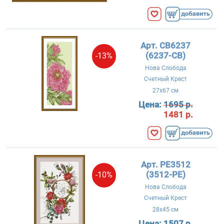
Арт. CB6237
(6237-CB)
-13%
Нова Слобода
Счетный Крест
27x67 см
Цена:
1695 р.
1481 р.
Арт. PE3512
(3512-PE)
-10%
Нова Слобода
Счетный Крест
28x45 см
Цена:
1507 р.