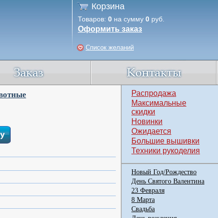
Корзина
Товаров:
0
на сумму
0
руб.
Оформить заказ
Список желаний
Распродажа
вотные
Максимальные
скидки
Новинки
Ожидается
Большие вышивки
Техники рукоделия
Новый Год/Рождество
День Святого Валентина
23 Февраля
8 Марта
Свадьба