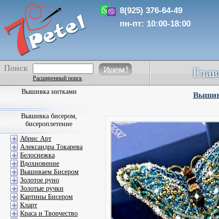
8(925) 376-64-49
пн-пт: 10:00-18:00
Поиск
Расширенный поиск
Вышивка нитками
Вышив
Вышивка бисером,
бисероплетение
Абрис Арт
Александра Токарева
Белоснежка
Вдохновение
Вышиваем Бисером
Золотое руно
Золотые ручки
Картины Бисером
Кларт
Краса и Творчество