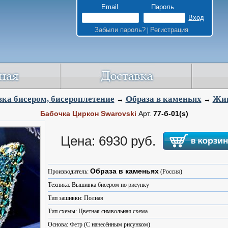
Email
Пароль
Забыли пароль?
Регистрация
|
ка бисером, бисероплетение
Образа в каменьях
Жи
→
→
Бабочка Циркон Swarovski
Арт.
77-б-01(s)
Цена: 6930 руб.
Образа в каменьях
Производитель:
(Россия)
Техника: Вышивка бисером по рисунку
Тип зашивки: Полная
Тип схемы: Цветная символьная схема
Основа: Фетр (С нанесённым рисунком)