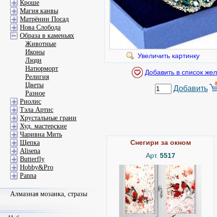
Кроше
Магия канвы
Матрёнин Посад
Нова Слобода
Образа в каменьях
Животные
Иконы
Увеличить картинку
Люди
Натюрморт
Религия
Цветы
Добавить
Разное
Риолис
Тэла Артис
Хрустальные грани
Худ. мастерские
Чаривна Мить
Снегири за окном
Щепка
Alisena
Арт.
5517
Butterfly
Hobby&Pro
Panna
Алмазная мозаика, стразы