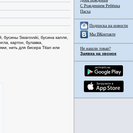
День рождения
С Рождением Ребёнка
Пасха
Подписка на новости
Мы ВКонтакте
, бусины Swarovski, бусина капля,
гла, картон, булавка,
ми, нить для бисера Titan или
Не нашли товар?
Заявка на звонок