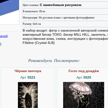
С нанесённым рисунком
Цвет основы:
В комплекте: Игла
Инструкция: На русском языке с цветными фотографиями
Размер: 6x6 см
В набор входит: фетр с нанесенной авторской схемой
ювелирный бисер ТОХО, бисер MILL HILL, канитель, и
искусственная кожа, схема, инструкция с фотография
Fifeline (Crystal 4LB)
Рекомендуем. Посмотрите:
Чёрная пантера
Соло под дождём
Арт.
5523
Арт.
5525