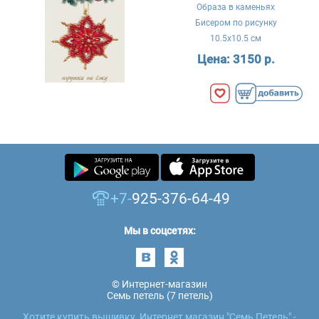
Образа в каменьях
Бисером по рисунку
10.5x10.5 см
Цена:
3150 р.
+7-
925-376-64-49
Мы в соцсетях:
© Интернет-магазин
Семь петель (7 петель)
Хотите купить вышивку, Интернет магазин "Семь Петель" -