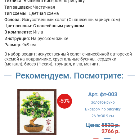
Техника:
Вышивка бисером по рисунку
Тип зашивки:
Частичная
Тип схемы:
Цветная схема
Основа:
Искусственный холст (С нанесённым рисунком)
Цвет основы:
С нанесённым рисунком
В комплекте:
Игла
Инструкция:
На русском языке
Размер:
9x9 см
В набор входит: искусственный холст с нанесённой авторской
схемой на подрамнике, хрустальные бусины, сердечки
(металл), бисер (Чехия), трунцал, игла, магнит.
Рекомендуем. Посмотрите:
Арт. фт-003
-50%
Золотое руно
Бисером по рисунку
26.9x30.9 см
Цена:
5532 р.
2766 р.