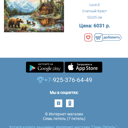
Luca-S
Счетный Крест
52x35 см
Цена:
6031 р.
+7-
925-376-64-49
Мы в соцсетях:
© Интернет-магазин
Семь петель (7 петель)
Хотите купить вышивку, Интернет магазин "Семь Петель" -