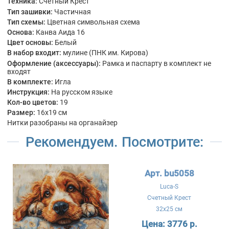
Техника:
Счетный Крест
Тип зашивки:
Частичная
Тип схемы:
Цветная символьная схема
Основа:
Канва Аида 16
Цвет основы:
Белый
В набор входит:
мулине (ПНК им. Кирова)
Оформление (аксессуары):
Рамка и паспарту в комплект не
входят
В комплекте:
Игла
Инструкция:
На русском языке
Кол-во цветов:
19
Размер:
16x19 см
Нитки разобраны на органайзер
Рекомендуем. Посмотрите:
Арт. bu5058
Luca-S
Счетный Крест
32x25 см
Цена:
3776 р.