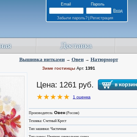
Email
Пароль
Забыли пароль?
Регистрация
|
Вышивка нитками
Овен
Натюрморт
→
→
Зиме гостинцы
Арт.
1391
Цена: 1261 руб.
1 оценка
Овен
Производитель:
(Россия)
Техника: Счетный Крест
Тип зашивки: Частичная
Тип схемы: Цветная символьная схема