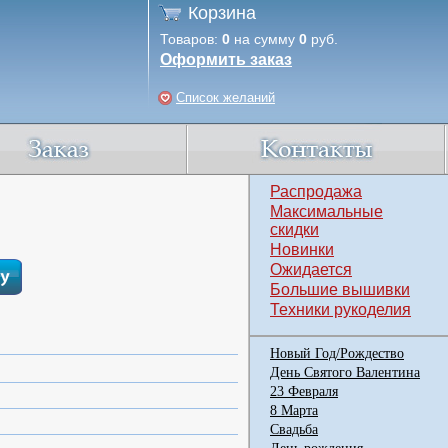
Корзина
Товаров:
0
на сумму
0
руб.
Оформить заказ
Список желаний
Распродажа
Максимальные
скидки
Новинки
Ожидается
Большие вышивки
Техники рукоделия
Новый Год/Рождество
День Святого Валентина
23 Февраля
8 Марта
Свадьба