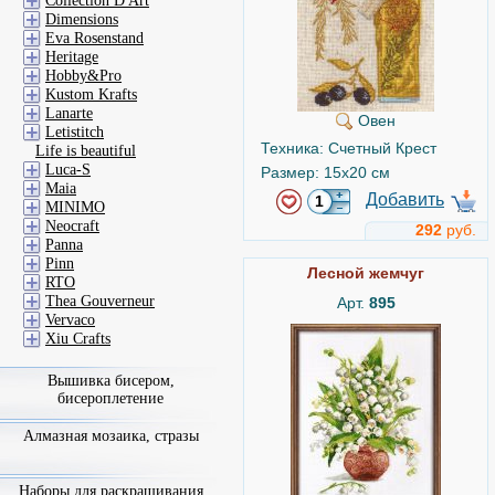
Collection D'Art
Dimensions
Eva Rosenstand
Heritage
Hobby&Pro
Kustom Krafts
Lanarte
Овен
Letistitch
Техника: Счетный Крест
Life is beautiful
Luca-S
Размер: 15x20 см
Maia
Добавить
MINIMO
Neocraft
292
руб.
Panna
Pinn
Лесной жемчуг
RTO
Thea Gouverneur
Арт.
895
Vervaco
Xiu Crafts
Вышивка бисером,
бисероплетение
Алмазная мозаика, стразы
Наборы для раскрашивания