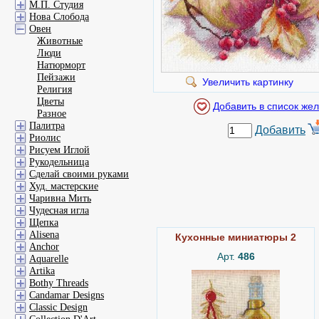
М.П. Студия
Нова Слобода
Овен
Животные
Люди
Натюрморт
Пейзажи
Увеличить картинку
Религия
Цветы
Разное
Палитра
Добавить
Риолис
Рисуем Иглой
Рукодельница
Сделай своими руками
Худ. мастерские
Чаривна Мить
Чудесная игла
Щепка
Alisena
Кухонные миниатюры 2
Anchor
Арт.
486
Aquarelle
Artika
Bothy Threads
Candamar Designs
Classic Design