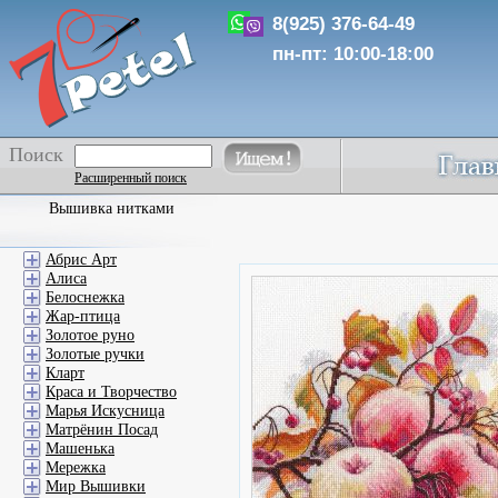
8(925) 376-64-49
пн-пт: 10:00-18:00
Поиск
Расширенный поиск
Вышивка нитками
Абрис Арт
Алиса
Белоснежка
Жар-птица
Золотое руно
Золотые ручки
Кларт
Краса и Творчество
Марья Искусница
Матрёнин Посад
Машенька
Мережка
Мир Вышивки