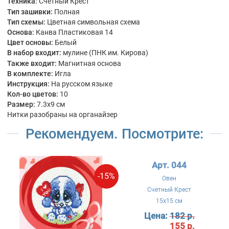
Техника:
Счетный Крест
Тип зашивки:
Полная
Тип схемы:
Цветная символьная схема
Основа:
Канва Пластиковая 14
Цвет основы:
Белый
В набор входит:
мулине (ПНК им. Кирова)
Также входит:
Магнитная основа
В комплекте:
Игла
Инструкция:
На русском языке
Кол-во цветов:
10
Размер:
7.3x9 см
Нитки разобраны на органайзер
Рекомендуем. Посмотрите:
Арт. 044
-15%
Овен
Счетный Крест
15x15 см
Цена:
182 р.
155 р.