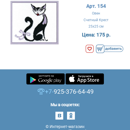
Арт. 154
Овен
Счетный Крест
25x25 см
Цена:
175 р.
+7-
925-376-64-49
Мы в соцсетях:
© Интернет-магазин