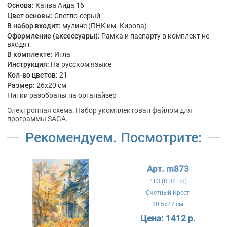
Основа:
Канва Аида 16
Цвет основы:
Светло-серый
В набор входит:
мулине (ПНК им. Кирова)
Оформление (аксессуары):
Рамка и паспарту в комплект не
входят
В комплекте:
Игла
Инструкция:
На русском языке
Кол-во цветов:
21
Размер:
26x20 см
Нитки разобраны на органайзер
Электронная схема: Набор укомплектован файлом для
программы SAGA.
Рекомендуем. Посмотрите:
Арт. m873
РТО (RTO Ltd)
Счетный Крест
20.5x27 см
Цена:
1412 р.