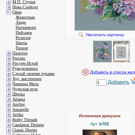
М.П. Студия
Нова Слобода
Овен
Животные
Люди
Натюрморт
Пейзажи
Увеличить картинку
Религия
Цветы
Разное
Палитра
Риолис
Рисуем Иглой
Рукодельница
Сделай своими руками
Худ. мастерские
Добавить
Чаривна Мить
Чудесная игла
Щепка
Alisena
Anchor
Aquarelle
Artika
Испанская девушка
Bothy Threads
Арт.
b702
Candamar Designs
Classic Design