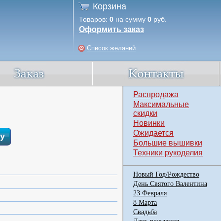
Корзина
Товаров:
0
на сумму
0
руб.
Оформить заказ
Список желаний
Распродажа
Максимальные
скидки
Новинки
Ожидается
Большие вышивки
Техники рукоделия
Новый Год/Рождество
День Святого Валентина
23 Февраля
8 Марта
Свадьба