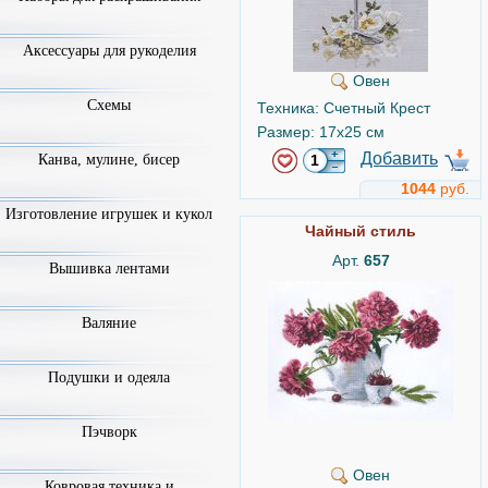
Аксессуары для рукоделия
Овен
Схемы
Техника: Счетный Крест
Размер: 17x25 см
Добавить
Канва, мулине, бисер
1044
руб.
Изготовление игрушек и кукол
Чайный стиль
Арт.
657
Вышивка лентами
Валяние
Подушки и одеяла
Пэчворк
Овен
Ковровая техника и