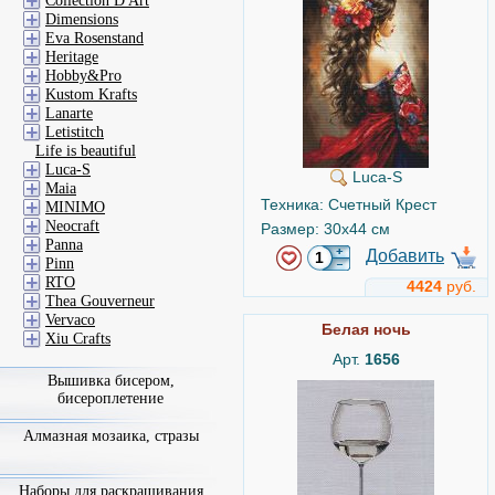
Collection D'Art
Dimensions
Eva Rosenstand
Heritage
Hobby&Pro
Kustom Krafts
Lanarte
Letistitch
Life is beautiful
Luca-S
Luca-S
Maia
Техника: Счетный Крест
MINIMO
Neocraft
Размер: 30x44 см
Panna
Добавить
Pinn
RTO
4424
руб.
Thea Gouverneur
Vervaco
Белая ночь
Xiu Crafts
Арт.
1656
Вышивка бисером,
бисероплетение
Алмазная мозаика, стразы
Наборы для раскрашивания