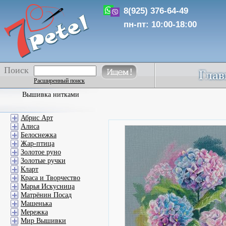
8(925) 376-64-49
пн-пт: 10:00-18:00
Поиск
Расширенный поиск
Вышивка нитками
Абрис Арт
Алиса
Белоснежка
Жар-птица
Золотое руно
Золотые ручки
Кларт
Краса и Творчество
Марья Искусница
Матрёнин Посад
Машенька
Мережка
Мир Вышивки