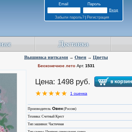
Email
Пароль
Забыли пароль?
Регистрация
|
Вышивка нитками
Овен
Цветы
→
→
Бесконечное лето
Арт.
1531
Цена: 1498 руб.
1 оценка
Овен
Производитель:
(Россия)
Техника: Счетный Крест
Тип зашивки: Частичная
Тип схемы: Цветная символьная схема