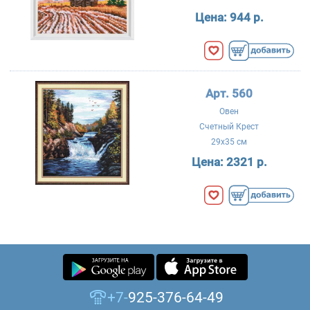
Цена:
944 р.
Арт. 560
Овен
Счетный Крест
29x35 см
Цена:
2321 р.
+7-
925-376-64-49