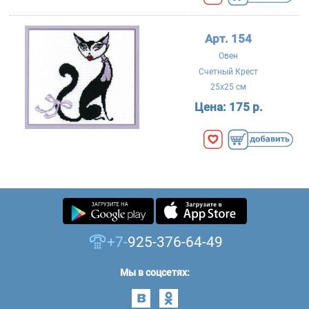
Арт. 154
Овен
Счетный Крест
25x25 см
Цена:
175 р.
+7-
925-376-64-49
Мы в соцсетях: