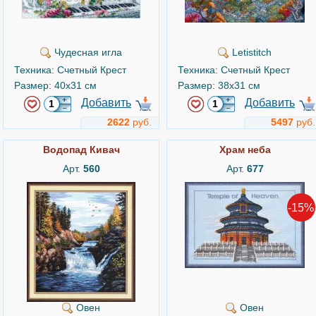
Чудесная игла
Letistitch
Техника: Счетный Крест
Техника: Счетный Крест
Размер: 40x31 см
Размер: 38x31 см
Добавить
Добавить
2622
руб.
5497
руб.
Водопад Кивач
Храм неба
Арт.
560
Арт.
677
-15%
Овен
Овен