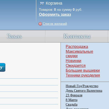
Корзина
Товаров:
0
на сумму
0
руб.
Оформить заказ
Список желаний
Распродажа
Максимальные
скидки
Новинки
Ожидается
Большие вышивки
Техники рукоделия
Новый Год/Рождество
День Святого Валентина
23 Февраля
8 Марта
Свадьба