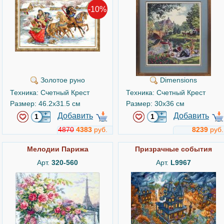
-10%
Золотое руно
Dimensions
Техника: Счетный Крест
Техника: Счетный Крест
Размер: 46.2x31.5 см
Размер: 30x36 см
Добавить
Добавить
4870
4383
руб.
8239
руб.
Мелодии Парижа
Призрачные события
Арт.
320-560
Арт.
L9967