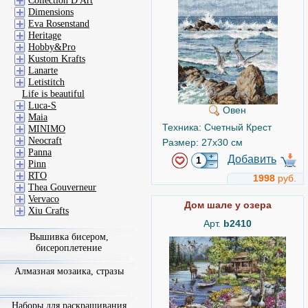
Collection D'Art
Dimensions
Eva Rosenstand
Heritage
Hobby&Pro
Kustom Krafts
Lanarte
Letistitch
Life is beautiful
Luca-S
Овен
Maia
Техника: Счетный Крест
MINIMO
Neocraft
Размер: 27x30 см
Panna
Добавить
Pinn
RTO
1998
руб.
Thea Gouverneur
Vervaco
Дом шале у озера
Xiu Crafts
Арт.
b2410
Вышивка бисером,
бисероплетение
Алмазная мозаика, стразы
Наборы для раскрашивания