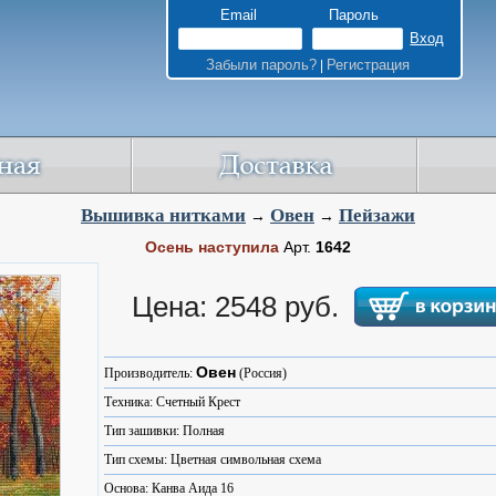
Email
Пароль
Забыли пароль?
Регистрация
|
Вышивка нитками
Овен
Пейзажи
→
→
Осень наступила
Арт.
1642
Цена: 2548 руб.
Овен
Производитель:
(Россия)
Техника: Счетный Крест
Тип зашивки: Полная
Тип схемы: Цветная символьная схема
Основа: Канва Аида 16