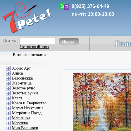
8(925) 376-64-49
пн-пт: 10:00-18:00
Поиск
Расширенный поиск
Вышивка нитками
Абрис Арт
Алиса
Белоснежка
Жар-птица
Золотое руно
Золотые ручки
Кларт
Краса и Творчество
Марья Искусница
Матрёнин Посад
Машенька
Мережка
Мир Вышивки