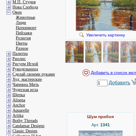
М.П. Студия
Нова Слобода
Овен
Животные
Люди
Натюрморт
Пейзажи
Увеличить картинку
Религия
Цветы
Разное
Палитра
Риолис
Рисуем Иглой
Рукодельница
Сделай своими руками
Худ. мастерские
Добавить
Чаривна Мить
Чудесная игла
Щепка
Alisena
Anchor
Aquarelle
Artika
Шум прибоя
Bothy Threads
Арт.
1341
Candamar Designs
Classic Design