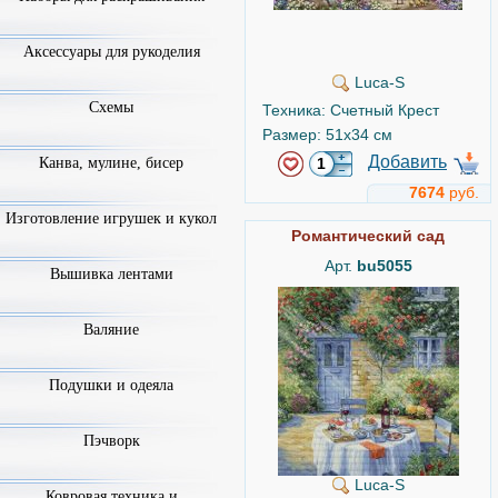
Аксессуары для рукоделия
Luca-S
Схемы
Техника: Счетный Крест
Размер: 51x34 см
Добавить
Канва, мулине, бисер
7674
руб.
Изготовление игрушек и кукол
Романтический сад
Арт.
bu5055
Вышивка лентами
Валяние
Подушки и одеяла
Пэчворк
Luca-S
Ковровая техника и