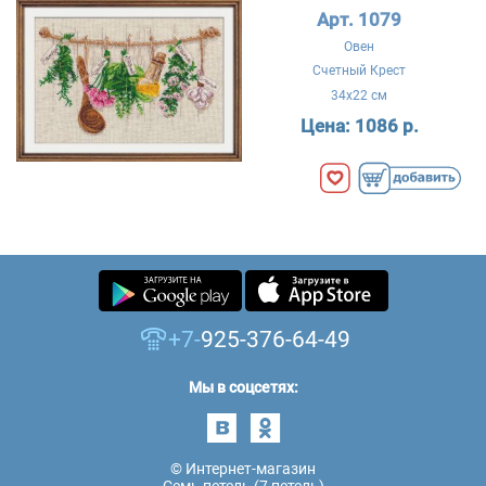
Арт. 1079
Овен
Счетный Крест
34x22 см
Цена:
1086 р.
+7-
925-376-64-49
Мы в соцсетях:
© Интернет-магазин