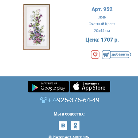
Арт. 952
Овен
Счетный Крест
20x44 см
Цена:
1707 р.
+7-
925-376-64-49
Мы в соцсетях:
© Интернет-магазин