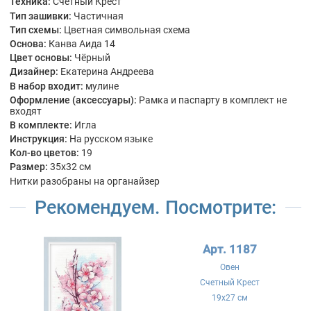
Техника:
Счетный Крест
Тип зашивки:
Частичная
Тип схемы:
Цветная символьная схема
Основа:
Канва Аида 14
Цвет основы:
Чёрный
Дизайнер:
Екатерина Андреева
В набор входит:
мулине
Оформление (аксессуары):
Рамка и паспарту в комплект не
входят
В комплекте:
Игла
Инструкция:
На русском языке
Кол-во цветов:
19
Размер:
35x32 см
Нитки разобраны на органайзер
Рекомендуем. Посмотрите:
Арт. 1187
Овен
Счетный Крест
19x27 см