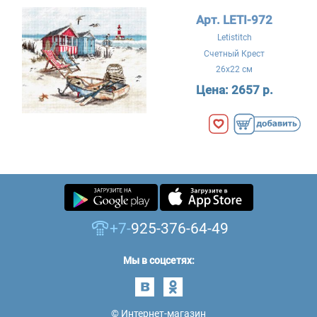
Арт. LETI-972
Letistitch
Счетный Крест
26x22 см
Цена:
2657 р.
+7-
925-376-64-49
Мы в соцсетях:
© Интернет-магазин