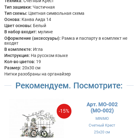
Техника:
Счетный Крест
Тип зашивки:
Частичная
Тип схемы:
Цветная символьная схема
Основа:
Канва Аида 14
Цвет основы:
Белый
В набор входит:
мулине
Оформление (аксессуары):
Рамка и паспарту в комплект не
входят
В комплекте:
Игла
Инструкция:
На русском языке
Кол-во цветов:
19
Размер:
20x30 см
Нитки разобраны на органайзер
Рекомендуем. Посмотрите:
Арт. МО-002
(MO-002)
-15%
MINIMO
Счетный Крест
25x20 см