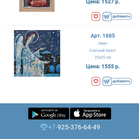
Цена:
1527 р.
Арт. 1685
Овен
Счетный Крест
25x25 см
Цена:
1555 р.
+7-
925-376-64-49