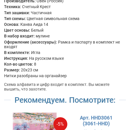
Производитель:
Овен (Россия)
Техника:
Счетный Крест
Тип зашивки:
Частичная
Тип схемы:
Цветная символьная схема
Основа:
Канва Аида 14
Цвет основы:
Белый
В набор входит:
мулине
Оформление (аксессуары):
Рамка и паспарту в комплект не
входят
В комплекте:
Игла
Инструкция:
На русском языке
Кол-во цветов:
8
Размер:
20x23 см
Нитки разобраны на органайзер
Схема алфавита и цифр входит в комплект. Вы можете
вышить, что захотите.
Рекомендуем. Посмотрите:
Арт. HHD3061
(3061-HHD)
-5%