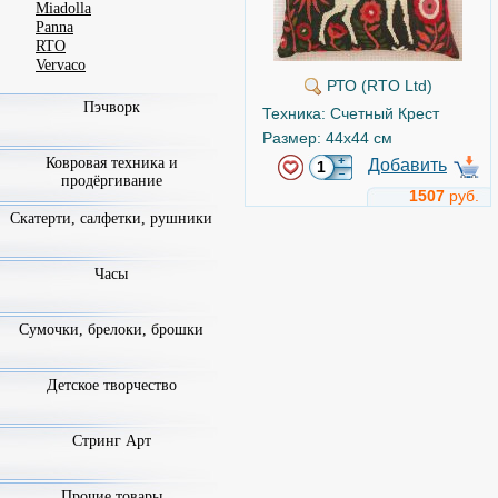
Miadolla
Panna
RTO
Vervaco
РТО (RTO Ltd)
Пэчворк
Техника: Счетный Крест
Размер: 44x44 см
Ковровая техника и
Добавить
продёргивание
1507
руб.
Скатерти, салфетки, рушники
Часы
Сумочки, брелоки, брошки
Детское творчество
Стринг Арт
Прочие товары