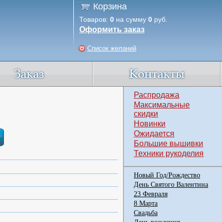
Корзина
Товаров:
0
на сумму
0
руб.
Оформить заказ
Список желаний
Распродажа
Максимальные
скидки
Новинки
Ожидается
Большие вышивки
Техники рукоделия
Новый Год/Рождество
День Святого Валентина
23 Февраля
8 Марта
Свадьба