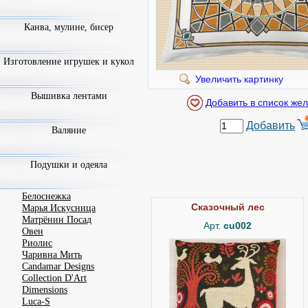
Канва, мулине, бисер
Изготовление игрушек и кукол
Увеличить картинку
Вышивка лентами
Добавить
Валяние
Подушки и одеяла
Белоснежка
Сказочный лес
Марья Искусница
Матрёнин Посад
Арт.
cu002
Овен
Риолис
Чаривна Мить
Candamar Designs
Collection D'Art
Dimensions
Luca-S