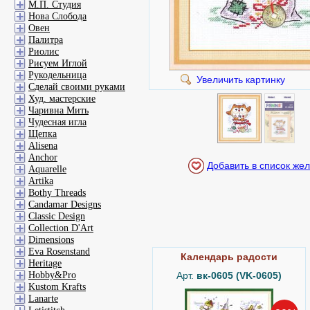
М.П. Студия
Нова Слобода
Овен
Палитра
Риолис
Рисуем Иглой
Рукодельница
Увеличить картинку
Сделай своими руками
Худ. мастерские
Чаривна Мить
Чудесная игла
Щепка
Alisena
Anchor
Aquarelle
Artika
Bothy Threads
Candamar Designs
Classic Design
Collection D'Art
Dimensions
Eva Rosenstand
Календарь радости
Heritage
Hobby&Pro
Арт.
вк-0605 (VK-0605)
Kustom Krafts
Lanarte