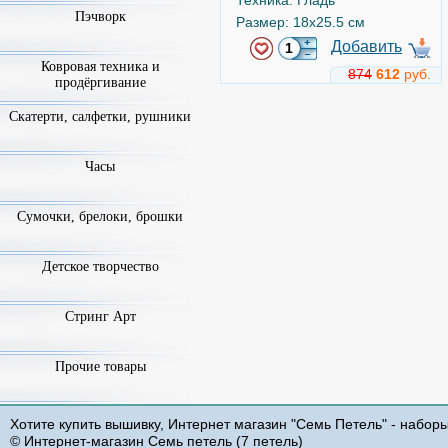
Техника: Гладь
Пэчворк
Размер: 18x25.5 см
Добавить
Ковровая техника и
874
612
руб.
продёргивание
Рыжие кенгуру
Скатерти, салфетки, рушники
Арт.
ж-1971 (J-1971)
Часы
-50%
Сумочки, брелоки, брошки
Детское творчество
Стринг Арт
Panna
Техника: Счетный Крест
Прочие товары
Размер: 15.5x26.5 см
Добавить
Хотите купить вышивку, Интернет магазин "Семь Петель" - набор
853
426
руб.
© Интернет-магазин Семь петель (7 петель)