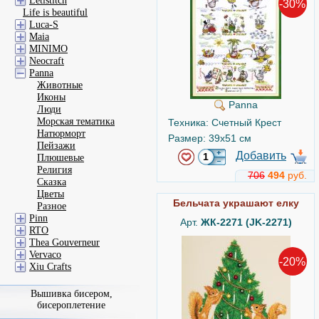
Letistitch
-30%
Life is beautiful
Luca-S
Maia
MINIMO
Neocraft
Panna
Животные
Иконы
Panna
Люди
Морская тематика
Техника: Счетный Крест
Натюрморт
Размер: 39x51 см
Пейзажи
Добавить
Плюшевые
Религия
706
494
руб.
Сказка
Цветы
Бельчата украшают елку
Разное
Pinn
Арт.
ЖК-2271 (JK-2271)
RTO
Thea Gouverneur
Vervaco
-20%
Xiu Crafts
Вышивка бисером,
бисероплетение