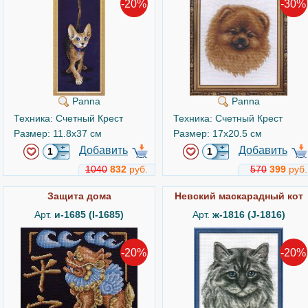
-20%
-30%
Panna
Panna
Техника: Счетный Крест
Техника: Счетный Крест
Размер: 11.8x37 см
Размер: 17x20.5 см
Добавить
Добавить
1040
832
руб.
570
399
руб.
Защита дома
Невский маскарадный кот
Арт.
и-1685 (I-1685)
Арт.
ж-1816 (J-1816)
-20%
-20%