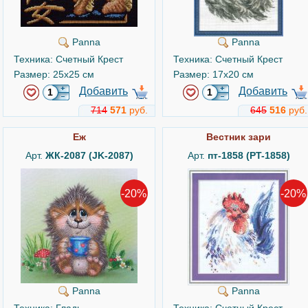
Panna
Panna
Техника: Счетный Крест
Техника: Счетный Крест
Размер: 25x25 см
Размер: 17x20 см
Добавить
Добавить
714
571
руб.
645
516
руб.
Ёж
Вестник зари
Арт.
ЖК-2087 (JK-2087)
Арт.
пт-1858 (PT-1858)
-20%
-20%
Panna
Panna