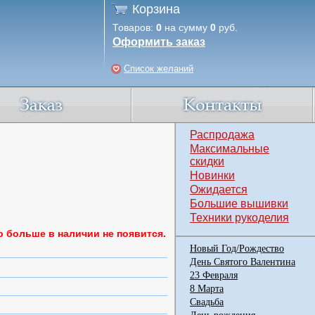
Корзина
Товаров:
0
на сумму
0
руб.
Оформить заказ
Список желаний
Распродажа
Максимальные
скидки
Новинки
Ожидается
Большие вышивки
Техники рукоделия
р больше в наличии не появится.
Новый Год/Рождество
День Святого Валентина
23 Февраля
8 Марта
Свадьба