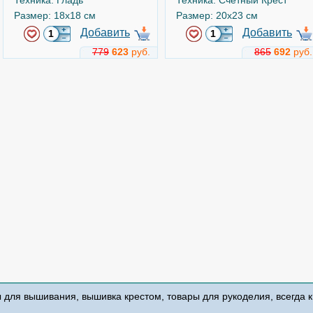
Техника: Гладь
Техника: Счетный Крест
Размер: 18x18 см
Размер: 20x23 см
Добавить
Добавить
779
623
руб.
865
692
руб.
Уточки
Белое кружево. Лисица
Арт.
ЖК-2094 (JK-2094)
Арт.
ж-1950 (J-1950)
-50%
-50%
Panna
Panna
Техника: Гладь
Техника: Счетный Крест
Размер: 18x24 см
Размер: 16x16.5 см
Добавить
Добавить
ы для вышивания, вышивка крестом, товары для рукоделия, всегда 
905
452
руб.
491
245
руб.