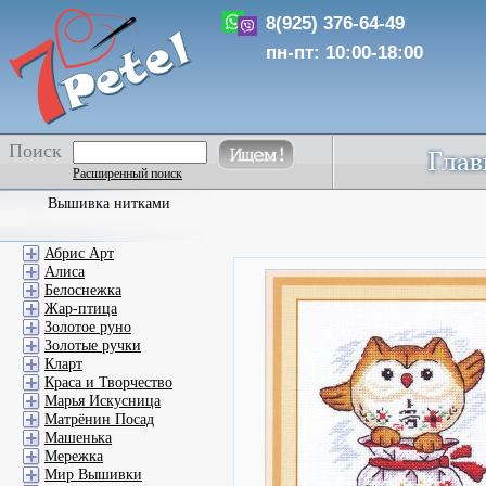
8(925) 376-64-49
пн-пт: 10:00-18:00
Поиск
Расширенный поиск
Вышивка нитками
Абрис Арт
Алиса
Белоснежка
Жар-птица
Золотое руно
Золотые ручки
Кларт
Краса и Творчество
Марья Искусница
Матрёнин Посад
Машенька
Мережка
Мир Вышивки