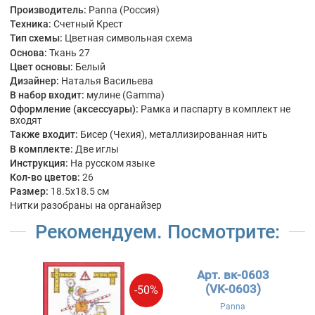
Производитель:
Panna (Россия)
Техника:
Счетный Крест
Тип схемы:
Цветная символьная схема
Основа:
Ткань 27
Цвет основы:
Белый
Дизайнер:
Наталья Васильева
В набор входит:
мулине (Gamma)
Оформление (аксессуары):
Рамка и паспарту в комплект не
входят
Также входит:
Бисер (Чехия), металлизированная нить
В комплекте:
Две иглы
Инструкция:
На русском языке
Кол-во цветов:
26
Размер:
18.5x18.5 см
Нитки разобраны на органайзер
Рекомендуем. Посмотрите:
Арт. вк-0603
(VK-0603)
-50%
Panna