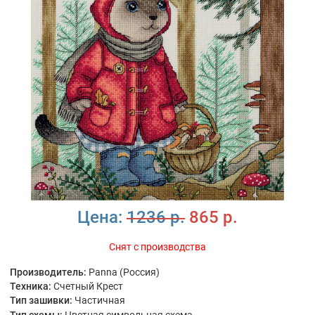
Цена:
1236 р.
865 р.
Снят с производства
Производитель:
Panna (Россия)
Техника:
Счетный Крест
Тип зашивки:
Частичная
Тип схемы:
Цветная символьная схема