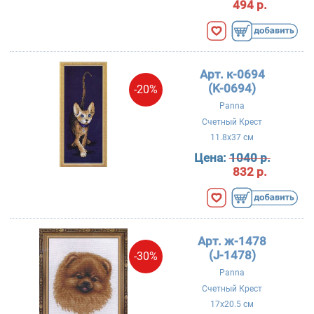
494 р.
Арт. к-0694
(K-0694)
-20%
Panna
Счетный Крест
11.8x37 см
Цена:
1040 р.
832 р.
Арт. ж-1478
(J-1478)
-30%
Panna
Счетный Крест
17x20.5 см