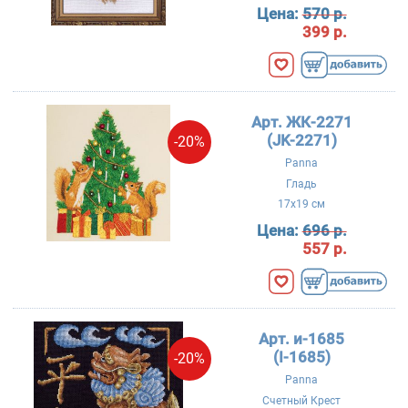
Цена:
570 р.
399 р.
Арт. ЖК-2271
(JK-2271)
-20%
Panna
Гладь
17x19 см
Цена:
696 р.
557 р.
Арт. и-1685
(I-1685)
-20%
Panna
Счетный Крест