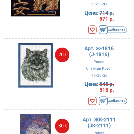
25x25 см
Цена:
714 р.
571 р.
Арт. ж-1816
(J-1816)
-20%
Panna
Счетный Крест
17x20 см
Цена:
645 р.
516 р.
Арт. ЖК-2111
(JK-2111)
-30%
Panna