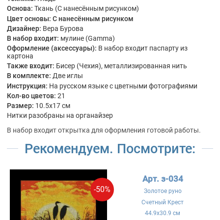
Основа:
Ткань (С нанесённым рисунком)
Цвет основы:
С нанесённым рисунком
Дизайнер:
Вера Бурова
В набор входит:
мулине (Gamma)
Оформление (аксессуары):
В набор входит паспарту из
картона
Также входит:
Бисер (Чехия), металлизированная нить
В комплекте:
Две иглы
Инструкция:
На русском языке с цветными фотографиями
Кол-во цветов:
21
Размер:
10.5x17 см
Нитки разобраны на органайзер
В набор входит открытка для оформления готовой работы.
Рекомендуем. Посмотрите:
Арт. з-034
-50%
Золотое руно
Счетный Крест
44.9x30.9 см