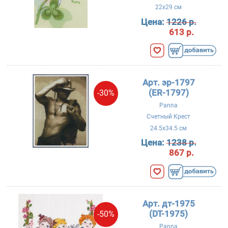
22x29 см
Цена:
1226 р.
613 р.
Арт. эр-1797
(ER-1797)
-30%
Panna
Счетный Крест
24.5x34.5 см
Цена:
1238 р.
867 р.
Арт. дт-1975
(DT-1975)
-50%
Panna