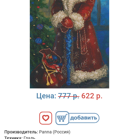
Цена:
777 р.
622 р.
Производитель:
Panna (Россия)
Техника:
Гладь