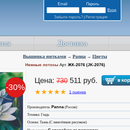
Email
Пароль
Забыли пароль?
Регистрация
|
Вышивка нитками
Panna
Цветы
→
→
Нежные лотосы
Арт.
ЖК-2076
(JK-2076)
Цена:
511 руб.
730
-30%
1 оценка
Panna
Производитель:
(Россия)
Техника: Гладь
Основа: Ткань (С нанесённым рисунком)