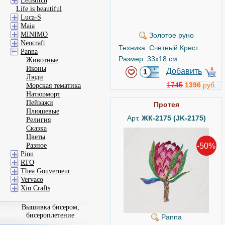
Letistitch
Life is beautiful
Luca-S
Maia
MINIMO
Золотое руно
Neocraft
Техника: Счетный Крест
Panna
Размер: 33x18 см
Животные
Иконы
Добавить
Люди
1745
1396
руб.
Морская тематика
Натюрморт
Пейзажи
Протея
Плюшевые
Арт.
ЖК-2175 (JK-2175)
Религия
Сказка
Цветы
-50%
Разное
Pinn
RTO
Thea Gouverneur
Vervaco
Xiu Crafts
Вышивка бисером,
бисероплетение
Panna