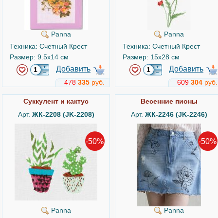
Panna
Panna
Техника: Счетный Крест
Техника: Счетный Крест
Размер: 9.5x14 см
Размер: 15x28 см
Добавить
Добавить
478
335
руб.
609
304
руб.
Суккулент и кактус
Весенние пионы
Арт.
ЖК-2208 (JK-2208)
Арт.
ЖК-2246 (JK-2246)
-50%
-50%
Panna
Panna