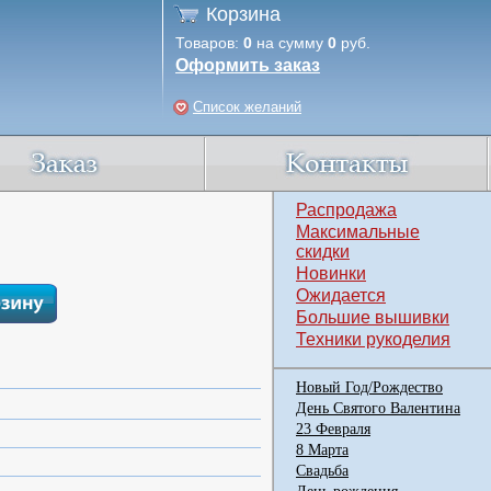
Корзина
Товаров:
0
на сумму
0
руб.
Оформить заказ
Список желаний
Распродажа
Максимальные
скидки
Новинки
Ожидается
Большие вышивки
Техники рукоделия
Новый Год/Рождество
День Святого Валентина
23 Февраля
8 Марта
Свадьба