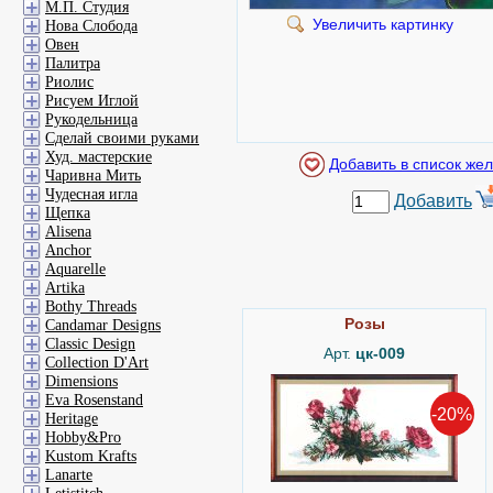
М.П. Студия
Увеличить картинку
Нова Слобода
Овен
Палитра
Риолис
Рисуем Иглой
Рукодельница
Сделай своими руками
Худ. мастерские
Чаривна Мить
Чудесная игла
Добавить
Щепка
Alisena
Anchor
Aquarelle
Artika
Bothy Threads
Розы
Candamar Designs
Classic Design
Арт.
цк-009
Collection D'Art
Dimensions
Eva Rosenstand
-20%
Heritage
Hobby&Pro
Kustom Krafts
Lanarte