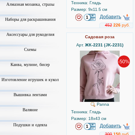
Техника: Гладь
Алмазная мозаика, стразы
Размер: 9x11.5 см
Добавить
Наборы для раскрашивания
452
226
руб.
Аксессуары для рукоделия
Садовая роза
Арт.
ЖК-2231 (JK-2231)
Схемы
-50%
Канва, мулине, бисер
Изготовление игрушек и кукол
Вышивка лентами
Panna
Валяние
Техника: Гладь
Размер: 18x43 см
Подушки и одеяла
Добавить
300
150
руб.