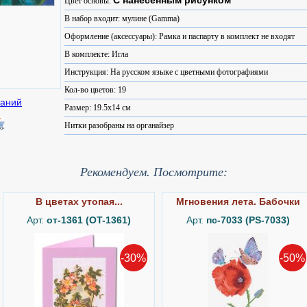
С нанесённым рисунком
Цвет основы:
В набор входит: мулине (Gamma)
Оформление (аксессуары): Рамка и паспарту в комплект не входят
В комплекте: Игла
Инструкция: На русском языке с цветными фотографиями
Кол-во цветов: 19
Размер: 19.5x14 см
Нитки разобраны на органайзер
Рекомендуем. Посмотрите:
В цветах утопая...
Мгновения лета. Бабочки
Арт.
от-1361 (OT-1361)
Арт.
пс-7033 (PS-7033)
-30%
-50%