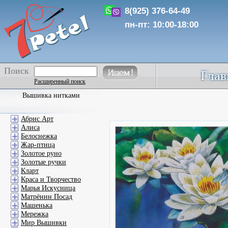
8(925) 376-64-49
пн-пт: 10:00-18:00
Поиск
Расширенный поиск
Вышивка нитками
Абрис Арт
Алиса
Белоснежка
Жар-птица
Золотое руно
Золотые ручки
Кларт
Краса и Творчество
Марья Искусница
Матрёнин Посад
Машенька
Мережка
Мир Вышивки