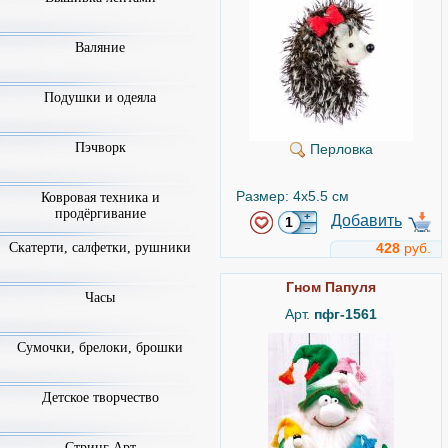
Валяние
Подушки и одеяла
Пэчворк
Перловка
Размер: 4x5.5 см
Ковровая техника и
продёргивание
Добавить
Скатерти, салфетки, рушники
428
руб.
Гном Папуля
Часы
Арт.
пфг-1561
Сумочки, брелоки, брошки
Детское творчество
Стринг Арт