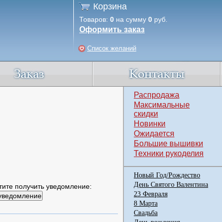
Корзина
Товаров:
0
на сумму
0
руб.
Оформить заказ
Список желаний
Распродажа
Максимальные
скидки
Новинки
Ожидается
Большие вышивки
Техники рукоделия
Новый Год/Рождество
День Святого Валентина
тите получить уведомление:
23 Февраля
8 Марта
Свадьба