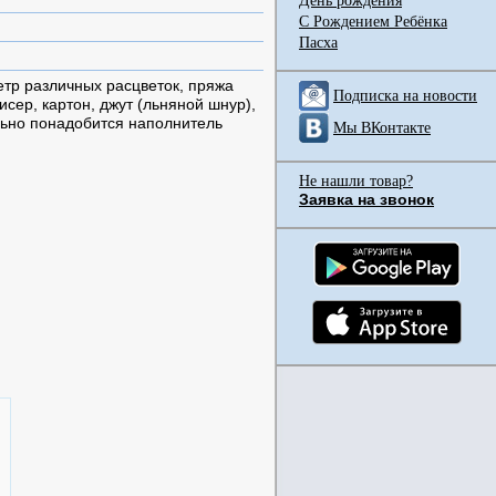
День рождения
С Рождением Ребёнка
Пасха
фетр различных расцветок, пряжа
Подписка на новости
исер, картон, джут (льняной шнур),
льно понадобится наполнитель
Мы ВКонтакте
Не нашли товар?
Заявка на звонок