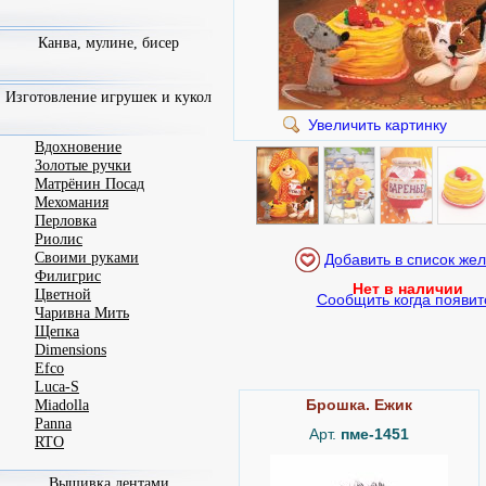
Канва, мулине, бисер
Изготовление игрушек и кукол
Увеличить картинку
Вдохновение
Золотые ручки
Матрёнин Посад
Мехомания
Перловка
Риолис
Своими руками
Филигрис
Нет в наличии
Цветной
Сообщить когда появит
Чаривна Мить
Щепка
Dimensions
Efco
Luca-S
Брошка. Ёжик
Miadolla
Panna
Арт.
пме-1451
RTO
Вышивка лентами