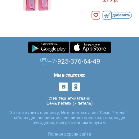
+7-
925-376-64-49
Мы в соцсетях:
© Интернет-магазин
Семь петель (7 петель)
Хотите купить вышивку, Интернет магазин "Семь Петель" -
наборы для вышивания, вышивка крестом, товары для
рукоделия, всегда к вашим услугам.
Полная версия сайта