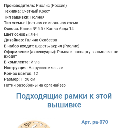
Производитель:
Риолис (Россия)
Техника:
Счетный Крест
Тип зашивки:
Полная
Тип схемы:
Цветная символьная схема
Основа:
Канва № 5,5 / Канва Аида 14
Цвет основы:
Лён
Дизайнер:
Галина Скабеева
В набор входит:
шерсть/акрил (Риолис)
Оформление (аксессуары):
Рамка и паспарту в комплект не
входят
В комплекте:
Игла
Инструкция:
На русском языке
Кол-во цветов:
12
Размер:
11x8 см
Нитки разобраны на органайзер
Подходящие рамки к этой
вышивке
Арт. ра-070