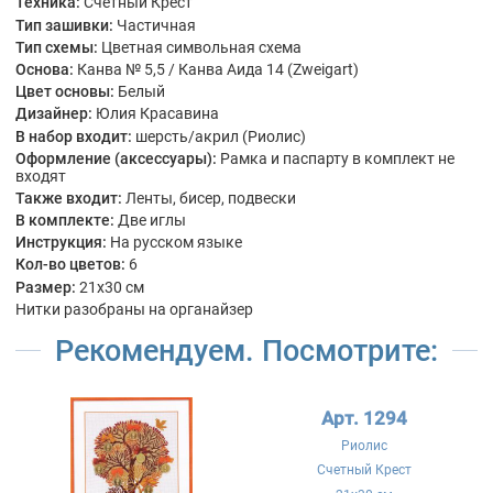
Техника:
Счетный Крест
Тип зашивки:
Частичная
Тип схемы:
Цветная символьная схема
Основа:
Канва № 5,5 / Канва Аида 14 (Zweigart)
Цвет основы:
Белый
Дизайнер:
Юлия Красавина
В набор входит:
шерсть/акрил (Риолис)
Оформление (аксессуары):
Рамка и паспарту в комплект не
входят
Также входит:
Ленты, бисер, подвески
В комплекте:
Две иглы
Инструкция:
На русском языке
Кол-во цветов:
6
Размер:
21x30 см
Нитки разобраны на органайзер
Рекомендуем. Посмотрите:
Арт. 1294
Риолис
Счетный Крест