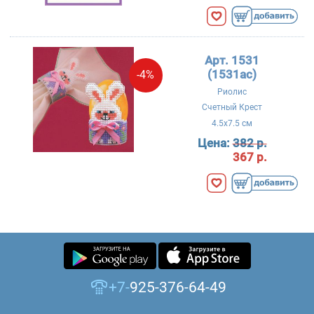
Арт. 1531
(1531ac)
-4%
Риолис
Счетный Крест
4.5x7.5 см
Цена:
382 р.
367 р.
+7-
925-376-64-49