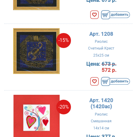
Цена:
673 р.
Арт. 1208
-15%
Риолис
Счетный Крест
25x25 см
Цена:
673 р.
572 р.
Арт. 1420
(1420ac)
-20%
Риолис
Смешанная
14x14 см
Цена:
377 р.