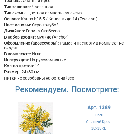
Техника:
Счетный Крест
Тип зашивки:
Частичная
Тип схемы:
Цветная символьная схема
Основа:
Канва № 5,5 / Канва Аида 14 (Zweigart)
Цвет основы:
Серо-голубой
Дизайнер:
Галина Скабеева
В набор входит:
мулине (Anchor)
Оформление (аксессуары):
Рамка и паспарту в комплект не
входят
В комплекте:
Игла
Инструкция:
На русском языке
Кол-во цветов:
19
Размер:
24x30 см
Нитки не разобраны на органайзер
Рекомендуем. Посмотрите:
Арт. 1389
Овен
Счетный Крест
20x28 см