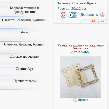
Техника: Счетный Крест
Ковровая техника и
Размер: 20x12 см
продёргивание
Добавить
Скатерти, салфетки, рушники
445
руб.
Нежный шиповник
Часы
Арт.
нв-565
Сумочки, брелоки, брошки
Рамка квадратная ажурная
большая
Арт.
ор-027
Детское творчество
Стринг Арт
Прочие товары
М.П. Студия
Техника: Счетный Крест
Размер: 21x31 см
Щепка
Добавить