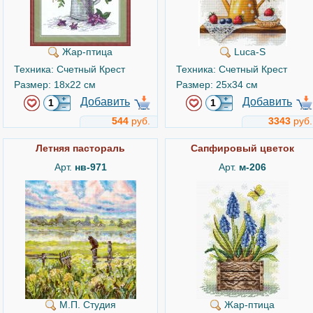
Жар-птица
Luca-S
Техника: Счетный Крест
Техника: Счетный Крест
Размер: 18x22 см
Размер: 25x34 см
Добавить
Добавить
544
руб.
3343
руб.
Летняя пастораль
Сапфировый цветок
Арт.
нв-971
Арт.
м-206
М.П. Студия
Жар-птица