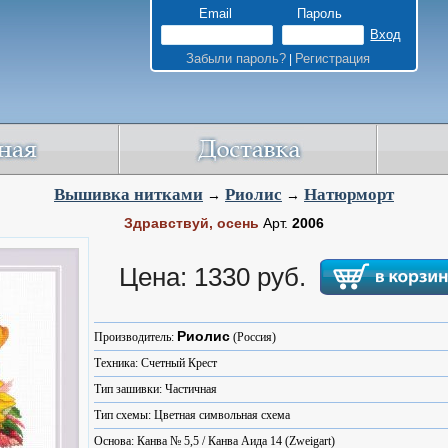
Email
Пароль
Забыли пароль?
Регистрация
|
Вышивка нитками
Риолис
Натюрморт
→
→
Здравствуй, осень
Арт.
2006
Цена: 1330 руб.
Риолис
Производитель:
(Россия)
Техника: Счетный Крест
Тип зашивки: Частичная
Тип схемы: Цветная символьная схема
Основа: Канва № 5,5 / Канва Аида 14 (Zweigart)