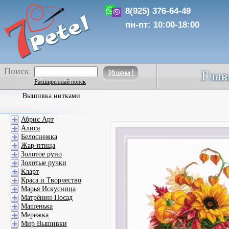
8(925) 376-64-49
пн-пт: 10:00-18:00
Поиск
Расширенный поиск
Вышивка нитками
Абрис Арт
Алиса
Белоснежка
Жар-птица
Золотое руно
Золотые ручки
Кларт
Краса и Творчество
Марья Искусница
Матрёнин Посад
Машенька
Мережка
Мир Вышивки