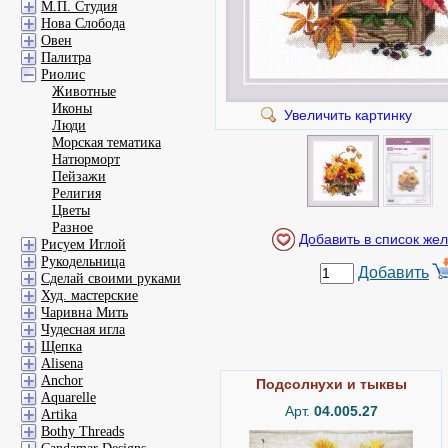
М.П. Студия
Нова Слобода
Овен
Палитра
Риолис
Животные
Иконы
Увеличить картинку
Люди
Морская тематика
Натюрморт
Пейзажи
Религия
Цветы
Разное
Рисуем Иглой
Рукодельница
Добавить
Сделай своими руками
Худ. мастерские
Чаривна Мить
Чудесная игла
Щепка
Alisena
Anchor
Подсолнухи и тыквы
Aquarelle
Арт.
04.005.27
Artika
Bothy Threads