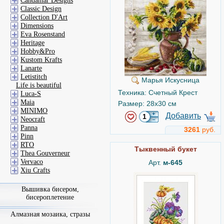
Candamar Designs
Classic Design
Collection D'Art
Dimensions
Eva Rosenstand
Heritage
Hobby&Pro
Kustom Krafts
Lanarte
Letistitch
Марья Искусница
Life is beautiful
Техника: Счетный Крест
Luca-S
Maia
Размер: 28x30 см
MINIMO
Добавить
Neocraft
Panna
3261
руб.
Pinn
RTO
Тыквенный букет
Thea Gouverneur
Vervaco
Арт.
м-645
Xiu Crafts
Вышивка бисером,
бисероплетение
Алмазная мозаика, стразы