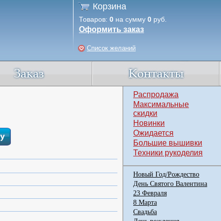
Корзина
Товаров:
0
на сумму
0
руб.
Оформить заказ
Список желаний
Распродажа
Максимальные
скидки
Новинки
Ожидается
Большие вышивки
Техники рукоделия
Новый Год/Рождество
День Святого Валентина
23 Февраля
8 Марта
Свадьба